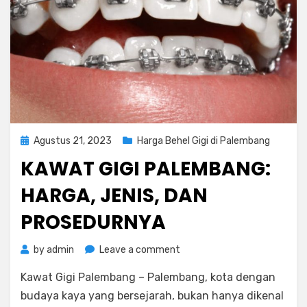
Posted
Agustus 21, 2023
Harga Behel Gigi di Palembang
on
KAWAT GIGI PALEMBANG:
HARGA, JENIS, DAN
PROSEDURNYA
on
by
admin
Leave a comment
Kawat
Kawat Gigi Palembang – Palembang, kota dengan
Gigi
Palembang:
budaya kaya yang bersejarah, bukan hanya dikenal