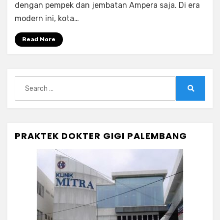
Harga,
dengan pempek dan jembatan Ampera saja. Di era
Jenis,
modern ini, kota…
dan
Prosedurnya
Read More
Search
for:
Search
PRAKTEK DOKTER GIGI PALEMBANG